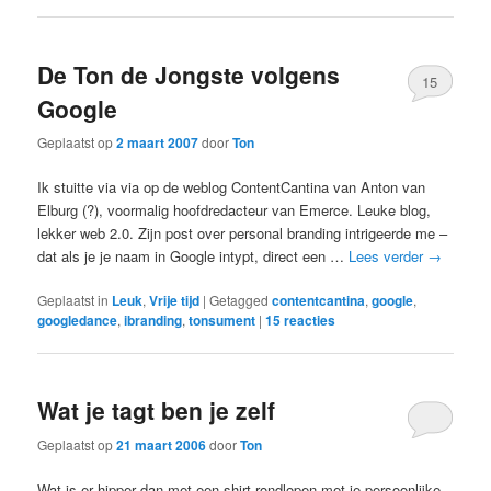
De Ton de Jongste volgens
15
Google
Geplaatst op
2 maart 2007
door
Ton
Ik stuitte via via op de weblog ContentCantina van Anton van
Elburg (?), voormalig hoofdredacteur van Emerce. Leuke blog,
lekker web 2.0. Zijn post over personal branding intrigeerde me –
dat als je je naam in Google intypt, direct een …
Lees verder
→
Geplaatst in
Leuk
,
Vrije tijd
|
Getagged
contentcantina
,
google
,
googledance
,
ibranding
,
tonsument
|
15
reacties
Wat je tagt ben je zelf
Geplaatst op
21 maart 2006
door
Ton
Wat is er hipper dan met een shirt rondlopen met je persoonlijke