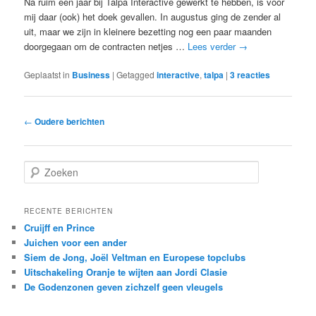
Na ruim een jaar bij Talpa Interactive gewerkt te hebben, is voor
mij daar (ook) het doek gevallen. In augustus ging de zender al
uit, maar we zijn in kleinere bezetting nog een paar maanden
doorgegaan om de contracten netjes …
Lees verder
→
Geplaatst in
Business
|
Getagged
interactive
,
talpa
|
3
reacties
Berichtnavigatie
←
Oudere berichten
Z
o
e
k
RECENTE BERICHTEN
e
Cruijff en Prince
n
Juichen voor een ander
Siem de Jong, Joël Veltman en Europese topclubs
Uitschakeling Oranje te wijten aan Jordi Clasie
De Godenzonen geven zichzelf geen vleugels