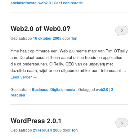
socialsoftware
,
web2.0
|
Geef een reactie
Web2.0 of Web0.0?
2
Geplaatst op
16 oktober 2005
door
Ton
Yme haalt op Ymerce een ‘Web 2.0 meme map‘ van Tim O’Reilly
aan. De plaat beschrijft een aantal online trends en applicaties
die dit ondersteunen. O’Reilly, CEO van de uitgeverij met
dezelfde naam, wijdt er een uitgebreid artikel aan. Interessant …
Lees verder
→
Geplaatst in
Business
,
Digitale media
|
Getagged
web2.0
|
2
reacties
WordPress 2.0.1
5
Geplaatst op
21 februari 2006
door
Ton