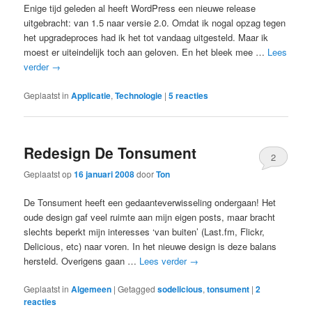
Enige tijd geleden al heeft WordPress een nieuwe release
uitgebracht: van 1.5 naar versie 2.0. Omdat ik nogal opzag tegen
het upgradeproces had ik het tot vandaag uitgesteld. Maar ik
moest er uiteindelijk toch aan geloven. En het bleek mee …
Lees
verder
→
Geplaatst in
Applicatie
,
Technologie
|
5
reacties
Redesign De Tonsument
2
Geplaatst op
16 januari 2008
door
Ton
De Tonsument heeft een gedaanteverwisseling ondergaan! Het
oude design gaf veel ruimte aan mijn eigen posts, maar bracht
slechts beperkt mijn interesses ‘van buiten’ (Last.fm, Flickr,
Delicious, etc) naar voren. In het nieuwe design is deze balans
hersteld. Overigens gaan …
Lees verder
→
Geplaatst in
Algemeen
|
Getagged
sodelicious
,
tonsument
|
2
reacties