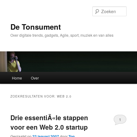
Spring
Spring
naar
naar
Zoek
de
de
primaire
secundaire
De Tonsument
inhoud
inhoud
Over digitale trends, gadgets, Agile, sport, muziek en van alles
Hoofdmenu
Home
Over
ZOEKRESULTATEN VOOR:
WEB 2.0
Drie essentiÃ«le stappen
1
voor een Web 2.0 startup
Geplaatst op
22 januari 2007
door
Ton