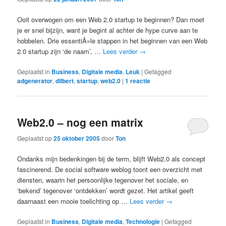
Ooit overwogen om een Web 2.0 startup te beginnen? Dan moet
je er snel bijzijn, want je begint al achter de hype curve aan te
hobbelen. Drie essentiÃ«le stappen in het beginnen van een Web
2.0 startup zijn ‘de naam’, …
Lees verder
→
Geplaatst in
Business
,
Digitale media
,
Leuk
|
Getagged
adgenerator
,
dilbert
,
startup
,
web2.0
|
1
reactie
Web2.0 – nog een matrix
Geplaatst op
25 oktober 2005
door
Ton
Ondanks mijn bedenkingen bij de term, blijft Web2.0 als concept
fascinerend. De social software weblog toont een overzicht met
diensten, waarin het persoonlijke tegenover het sociale, en
‘bekend’ tegenover ‘ontdekken’ wordt gezet. Het artikel geeft
daarnaast een mooie toelichting op …
Lees verder
→
Geplaatst in
Business
,
Digitale media
,
Technologie
|
Getagged