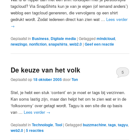
tagcloud? Via SnapShirts kun je van je eigen (of iemand anders’)
weblog een tagcloud genereren, die vervolgens op een shirt
gedrukt wordt. Zodat iedereen direct kan zien wat …
Lees verder
→
Geplaatst in
Business
,
Digitale media
|
Getagged
mindcloud
,
newzingo
,
nonfiction
,
snapshirts
,
web2.0
|
Geef een reactie
De keuze van het volk
5
Geplaatst op
18 oktober 2005
door
Ton
Stel, je hebt een stuk ‘content’ en je moet er tags bij verzinnen.
Kan soms lastig zijn, maar dan helpt het om te zien wat er in de
‘folksonomy’ over getagt wordt. Tagyu is een site die op basis
van …
Lees verder
→
Geplaatst in
Technologie
,
Tool
|
Getagged
buzzmachine
,
tags
,
tagyu
,
web2.0
|
5
reacties