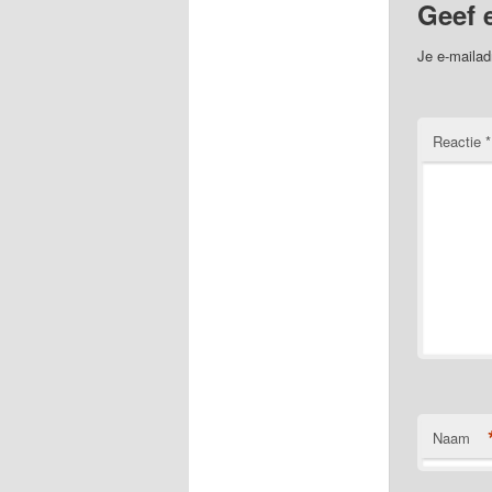
Geef 
Je e-mailad
Reactie
*
Naam