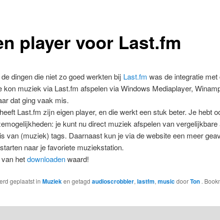
en player voor Last.fm
e dingen die niet zo goed werkten bij
Last.fm
was de integratie met
Je kon muziek via Last.fm afspelen via Windows Mediaplayer, Winam
ar dat ging vaak mis.
heeft Last.fm zijn eigen player, en die werkt een stuk beter. Je hebt o
mogelijkheden: je kunt nu direct muziek afspelen van vergelijkbare a
is van (muziek) tags. Daarnaast kun je via de website een meer ge
starten naar je favoriete muziekstation.
 van het
downloaden
waard!
werd geplaatst in
Muziek
en getagd
audioscrobbler
,
lastfm
,
music
door
Ton
. Book