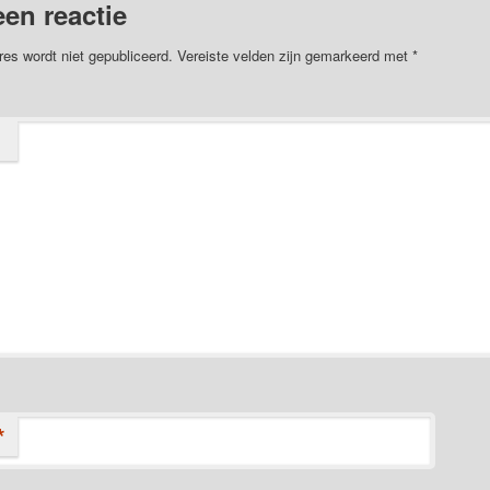
een reactie
res wordt niet gepubliceerd.
Vereiste velden zijn gemarkeerd met
*
*