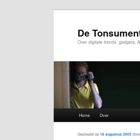
Spring
naar
de
De Tonsumen
primaire
Over digitale trends, gadgets, A
inhoud
Hoofdmenu
Home
Over
Geplaatst op
16 augustus 2005
doo