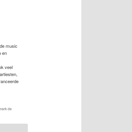
 de music
p en
ok veel
rtiesten,
avanceerde
mark de