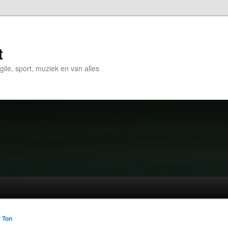
t
gile, sport, muziek en van alles
r
Ton