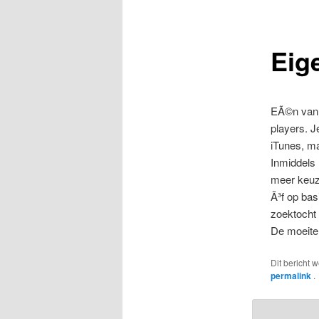
Eig
EÃ©n van d
players. 
iTunes, ma
Inmiddels 
meer keuze
Ã³f op bas
zoektocht 
De moeite
Dit bericht 
permalink
.