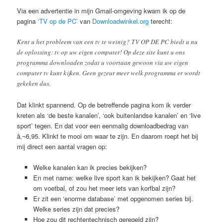
Via een advertentie in mijn Gmail-omgeving kwam ik op de
pagina
‘TV op de PC’
van
Downloadwinkel.org
terecht:
Kent u het probleem van een tv te weinig? TV OP DE PC biedt u nu
de oplossing: tv op uw eigen computer! Op deze site kunt u ons
programma downloaden zodat u voortaan gewoon via uw eigen
computer tv kunt kijken. Geen gezeur meer welk programma er wordt
gekeken dus.
Dat klinkt spannend. Op de betreffende pagina kom ik verder
kreten als ‘de beste kanalen’, ‘ook buitenlandse kanalen’ en ‘live
sport’ tegen. En dat voor een eenmalig downloadbedrag van
â‚¬6,95. Klinkt te mooi om waar te zijn. En daarom roept het bij
mij direct een aantal vragen op:
Welke kanalen kan ik precies bekijken?
En met name: welke live sport kan ik bekijken? Gaat het
om voetbal, of zou het meer iets van korfbal zijn?
Er zit een ‘enorme database’ met opgenomen series bij.
Welke series zijn dat precies?
Hoe zou dit rechtentechnisch geregeld zijn?