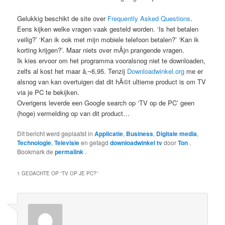
Gelukkig beschikt de site over
Frequently Asked Questions
.
Eens kijken welke vragen vaak gesteld worden. ‘Is het betalen
veilig?’ ‘Kan ik ook met mijn mobiele telefoon betalen?’ ‘Kan ik
korting krijgen?’. Maar niets over mÃ­jn prangende vragen.
Ik kies ervoor om het programma vooralsnog niet te downloaden,
zelfs al kost het maar â‚¬6,95. Tenzij
Downloadwinkel.org
me er
alsnog van kan overtuigen dat dit hÃ©t ultieme product is om TV
via je PC te bekijken.
Overigens leverde een Google search op ‘TV op de PC’ geen
(hoge) vermelding op van dit product…
Dit bericht werd geplaatst in
Applicatie
,
Business
,
Digitale media
,
Technologie
,
Televisie
en getagd
downloadwinkel tv
door
Ton
.
Bookmark de
permalink
.
1 GEDACHTE OP “
TV OP JE PC?
”