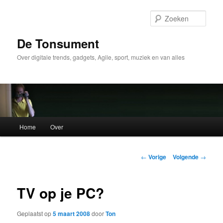
Spring
naar
Zoek
de
primaire
De Tonsument
inhoud
Over digitale trends, gadgets, Agile, sport, muziek en van alles
Hoofdmenu
Home
Over
Berichtnavigatie
←
Vorige
Volgende
→
TV op je PC?
Geplaatst op
5 maart 2008
door
Ton