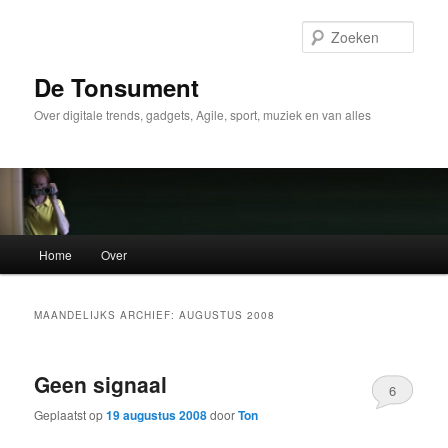
Spring
Spring
naar
naar
Zoek
de
de
primaire
secundaire
De Tonsument
inhoud
inhoud
Over digitale trends, gadgets, Agile, sport, muziek en van alles
Hoofdmenu
Home
Over
MAANDELIJKS ARCHIEF:
AUGUSTUS 2008
Geen signaal
6
Geplaatst op
19 augustus 2008
door
Ton