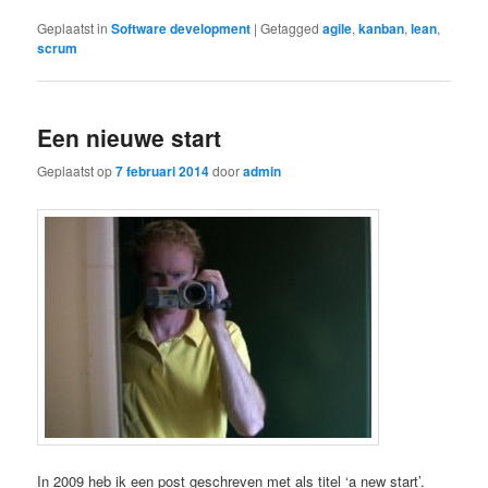
Geplaatst in
Software development
|
Getagged
agile
,
kanban
,
lean
,
scrum
Een nieuwe start
Geplaatst op
7 februari 2014
door
admin
In 2009 heb ik een post geschreven met als titel ‘a new start’.