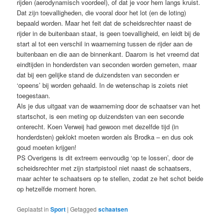
rijden (aerodynamisch voordeel), of dat je voor hem langs kruist.
Dat zijn toevalligheden, die vooral door het lot (en de loting)
bepaald worden. Maar het feit dat de scheidsrechter naast de
rijder in de buitenbaan staat, is geen toevalligheid, en leidt bij de
start al tot een verschil in waarneming tussen de rijder aan de
buitenbaan en die aan de binnenkant. Daarom is het vreemd dat
eindtijden in honderdsten van seconden worden gemeten, maar
dat bij een gelijke stand de duizendsten van seconden er
‘opeens’ bij worden gehaald. In de wetenschap is zoiets niet
toegestaan.
Als je dus uitgaat van de waarneming door de schaatser van het
startschot, is een meting op duizendsten van een seconde
onterecht. Koen Verweij had gewoon met dezelfde tijd (in
honderdsten) geklokt moeten worden als Brodka – en dus ook
goud moeten krijgen!
PS Overigens is dit extreem eenvoudig ‘op te lossen’, door de
scheidsrechter met zijn startpistool niet naast de schaatsers,
maar achter te schaatsers op te stellen, zodat ze het schot beide
op hetzelfde moment horen.
Geplaatst in
Sport
|
Getagged
schaatsen