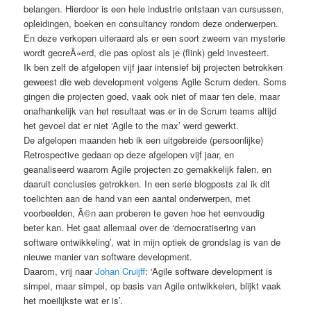
belangen. Hierdoor is een hele industrie ontstaan van cursussen,
opleidingen, boeken en consultancy rondom deze onderwerpen.
En deze verkopen uiteraard als er een soort zweem van mysterie
wordt gecreÃ«erd, die pas oplost als je (flink) geld investeert.
Ik ben zelf de afgelopen vijf jaar intensief bij projecten betrokken
geweest die web development volgens Agile Scrum deden. Soms
gingen die projecten goed, vaak ook niet of maar ten dele, maar
onafhankelijk van het resultaat was er in de Scrum teams altijd
het gevoel dat er niet ‘Agile to the max’ werd gewerkt.
De afgelopen maanden heb ik een uitgebreide (persoonlijke)
Retrospective gedaan op deze afgelopen vijf jaar, en
geanaliseerd waarom Agile projecten zo gemakkelijk falen, en
daaruit conclusies getrokken. In een serie blogposts zal ik dit
toelichten aan de hand van een aantal onderwerpen, met
voorbeelden, Ã©n aan proberen te geven hoe het eenvoudig
beter kan. Het gaat allemaal over de ‘democratisering van
software ontwikkeling’, wat in mijn optiek de grondslag is van de
nieuwe manier van software development.
Daarom, vrij naar
Johan Cruijff
: ‘Agile software development is
simpel, maar simpel, op basis van Agile ontwikkelen, blijkt vaak
het moeilijkste wat er is’.