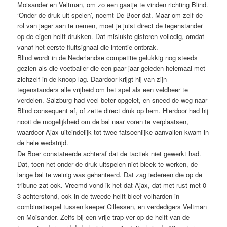
Moisander en Veltman, om zo een gaatje te vinden richting Blind.
‘Onder de druk uit spelen’, noemt De Boer dat. Maar om zelf de
rol van jager aan te nemen, moet je juist direct de tegenstander
op de eigen helft drukken. Dat mislukte gisteren volledig, omdat
vanaf het eerste fluitsignaal die intentie ontbrak.
Blind wordt in de Nederlandse competitie gelukkig nog steeds
gezien als die voetballer die een paar jaar geleden helemaal met
zichzelf in de knoop lag. Daardoor krijgt hij van zijn
tegenstanders alle vrijheid om het spel als een veldheer te
verdelen. Salzburg had veel beter opgelet, en sneed de weg naar
Blind consequent af, of zette direct druk op hem. Hierdoor had hij
nooit de mogelijkheid om de bal naar voren te verplaatsen,
waardoor Ajax uiteindelijk tot twee fatsoenlijke aanvallen kwam in
de hele wedstrijd.
De Boer constateerde achteraf dat de tactiek niet gewerkt had.
Dat, toen het onder de druk uitspelen niet bleek te werken, de
lange bal te weinig was gehanteerd. Dat zag iedereen die op de
tribune zat ook. Vreemd vond ik het dat Ajax, dat met rust met 0-
3 achterstond, ook in de tweede helft bleef volharden in
combinatiespel tussen keeper Cillessen, en verdedigers Veltman
en Moisander. Zelfs bij een vrije trap ver op de helft van de