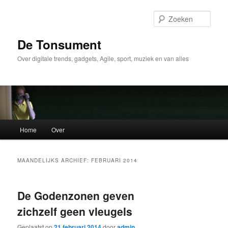
Spring
Spring
naar
naar
Zoek
de
de
primaire
secundaire
De Tonsument
inhoud
inhoud
Over digitale trends, gadgets, Agile, sport, muziek en van alles
Hoofdmenu
Home
Over
MAANDELIJKS ARCHIEF:
FEBRUARI 2014
De Godenzonen geven
zichzelf geen vleugels
Geplaatst op
21 februari 2014
door
admin