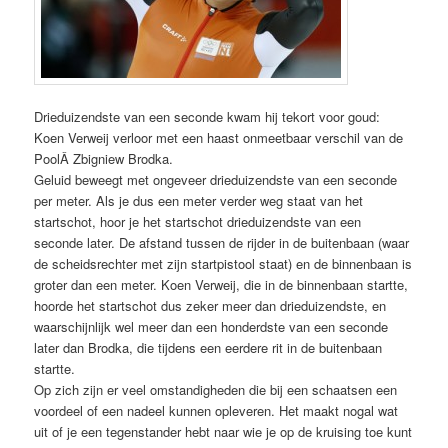
Drieduizendste van een seconde kwam hij tekort voor goud:
Koen Verweij verloor met een haast onmeetbaar verschil van de
PoolÂ Zbigniew Brodka.
Geluid beweegt met ongeveer drieduizendste van een seconde
per meter. Als je dus een meter verder weg staat van het
startschot, hoor je het startschot drieduizendste van een
seconde later. De afstand tussen de rijder in de buitenbaan (waar
de scheidsrechter met zijn startpistool staat) en de binnenbaan is
groter dan een meter. Koen Verweij, die in de binnenbaan startte,
hoorde het startschot dus zeker meer dan drieduizendste, en
waarschijnlijk wel meer dan een honderdste van een seconde
later dan Brodka, die tijdens een eerdere rit in de buitenbaan
startte.
Op zich zijn er veel omstandigheden die bij een schaatsen een
voordeel of een nadeel kunnen opleveren. Het maakt nogal wat
uit of je een tegenstander hebt naar wie je op de kruising toe kunt