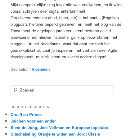
Mijn oorspronkelijke blog-inspiratie was verdwenen, en ik wilde
vooral schrijven over digital entertainment.
Om diverse redenen (kind, baan, etc) is het aantal (Engelse)
blogposts hierover beperkt gebleven, en heeft het blog van de
Tonsument de afgelopen jaren een latent bestaan geleid.
Gewapend met nieuwe inspiratie, ga ik opnieuw starten met
bloggen – in het Nederlands, want dat gaat me toch het
gemakkelijkst af. Laat je inspireren met verhalen over Agile
development, muziek, sport en allerlei andere dingen!
Geplaatst in
Algemeen
Z
o
e
k
RECENTE BERICHTEN
e
Cruijff en Prince
n
Juichen voor een ander
Siem de Jong, Joël Veltman en Europese topclubs
Uitschakeling Oranje te wijten aan Jordi Clasie