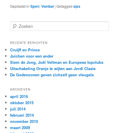
Geplaatst in
Sport
,
Voetbal
|
Getagged
ajax
Z
o
e
k
RECENTE BERICHTEN
e
Cruijff en Prince
n
Juichen voor een ander
Siem de Jong, Joël Veltman en Europese topclubs
Uitschakeling Oranje te wijten aan Jordi Clasie
De Godenzonen geven zichzelf geen vleugels
ARCHIEVEN
april 2016
oktober 2015
juli 2014
februari 2014
november 2010
maart 2009