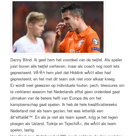
Danny Blind. Ik geef hem het voordeel van de twijfel. Als speler
juist boven alle twijfel verheven, maar als coach nog nooit iets
gepresteerd. VÃ³Ã³r hem pleit dat Hiddink wÃ©l alles had
gepresteerd, en het met dit team ook niet voor elkaar kreeg.
Er wordt veel gewezen op individuele fouten, pech, blessures om
te verklaren waarom het Nederlands elftal geen onderdeel gaat
uitmaken van de betere helft van Europa die om het
kampioenschap gaat spelen. Ik heb de hele kwalificatiereeks
Nederland niet als team gezien; het was letterlijk een
â€˜elftalâ€™. En als je niet als team speelt, krijg je het tegen
ploegen als IJsland, Turkije en TsjechiÃ«, die wÃ©l als team
spelen, lastig.