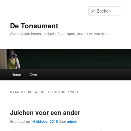
Spring
Spring
naar
naar
Zoek
de
de
primaire
secundaire
De Tonsument
inhoud
inhoud
Over digitale trends, gadgets, Agile, sport, muziek en van alles
Hoofdmenu
Home
Over
MAANDELIJKS ARCHIEF:
OKTOBER 2015
Juichen voor een ander
Geplaatst op
14 oktober 2015
door
admin