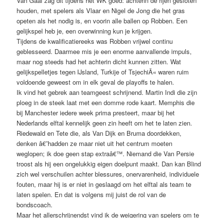
Van Gaal zag dit tijdens het WK goed: achterin de rijen gesloten
houden, met spelers als Vlaar en Nigel de Jong die het gras
opeten als het nodig is, en voorin alle ballen op Robben. Een
gelijkspel heb je, een overwinning kun je krijgen.
Tijdens de kwalificatiereeks was Robben vrijwel continu
geblesseerd. Daarmee mis je een enorme aanvallende impuls,
maar nog steeds had het achterin dicht kunnen zitten. Wat
gelijkspelletjes tegen IJsland, Turkije of TsjechiÃ« waren ruim
voldoende geweest om in elk geval de playoffs te halen.
Ik vind het gebrek aan teamgeest schrijnend. Martin Indi die zijn
ploeg in de steek laat met een domme rode kaart. Memphis die
bij Manchester iedere week prima presteert, maar bij het
Nederlands elftal kennelijk geen zin heeft om het te laten zien.
Riedewald en Tete die, als Van Dijk en Bruma doordekken,
denken â€˜hadden ze maar niet uit het centrum moeten
weglopen; ik doe geen stap extraâ€™. Niemand die Van Persie
troost als hij een ongelukkig eigen doelpunt maakt. Dan kan Blind
zich wel verschuilen achter blessures, onervarenheid, individuele
fouten, maar hij is er niet in geslaagd om het elftal als team te
laten spelen. En dat is volgens mij juist de rol van de
bondscoach.
Maar het allerschrijnendst vind ik de weigering van spelers om te