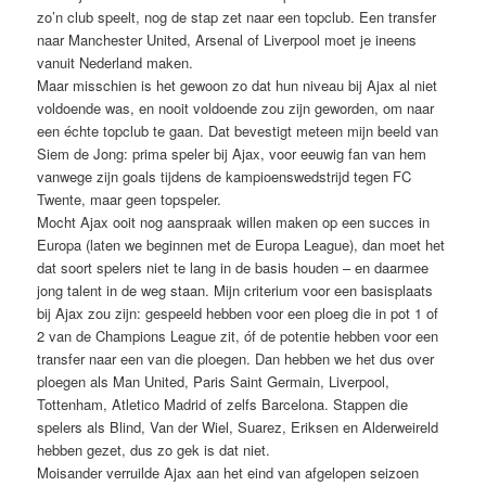
zo’n club speelt, nog de stap zet naar een topclub. Een transfer
naar Manchester United, Arsenal of Liverpool moet je ineens
vanuit Nederland maken.
Maar misschien is het gewoon zo dat hun niveau bij Ajax al niet
voldoende was, en nooit voldoende zou zijn geworden, om naar
een échte topclub te gaan. Dat bevestigt meteen mijn beeld van
Siem de Jong: prima speler bij Ajax, voor eeuwig fan van hem
vanwege zijn goals tijdens de kampioenswedstrijd tegen FC
Twente, maar geen topspeler.
Mocht Ajax ooit nog aanspraak willen maken op een succes in
Europa (laten we beginnen met de Europa League), dan moet het
dat soort spelers niet te lang in de basis houden – en daarmee
jong talent in de weg staan. Mijn criterium voor een basisplaats
bij Ajax zou zijn: gespeeld hebben voor een ploeg die in pot 1 of
2 van de Champions League zit, óf de potentie hebben voor een
transfer naar een van die ploegen. Dan hebben we het dus over
ploegen als Man United, Paris Saint Germain, Liverpool,
Tottenham, Atletico Madrid of zelfs Barcelona. Stappen die
spelers als Blind, Van der Wiel, Suarez, Eriksen en Alderweireld
hebben gezet, dus zo gek is dat niet.
Moisander verruilde Ajax aan het eind van afgelopen seizoen