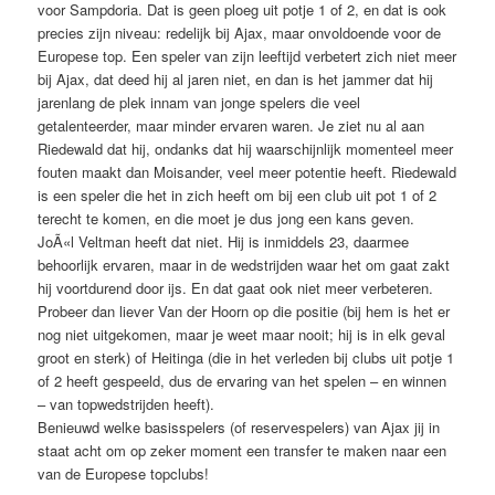
voor Sampdoria. Dat is geen ploeg uit potje 1 of 2, en dat is ook
precies zijn niveau: redelijk bij Ajax, maar onvoldoende voor de
Europese top. Een speler van zijn leeftijd verbetert zich niet meer
bij Ajax, dat deed hij al jaren niet, en dan is het jammer dat hij
jarenlang de plek innam van jonge spelers die veel
getalenteerder, maar minder ervaren waren. Je ziet nu al aan
Riedewald dat hij, ondanks dat hij waarschijnlijk momenteel meer
fouten maakt dan Moisander, veel meer potentie heeft. Riedewald
is een speler die het in zich heeft om bij een club uit pot 1 of 2
terecht te komen, en die moet je dus jong een kans geven.
JoÃ«l Veltman heeft dat niet. Hij is inmiddels 23, daarmee
behoorlijk ervaren, maar in de wedstrijden waar het om gaat zakt
hij voortdurend door ijs. En dat gaat ook niet meer verbeteren.
Probeer dan liever Van der Hoorn op die positie (bij hem is het er
nog niet uitgekomen, maar je weet maar nooit; hij is in elk geval
groot en sterk) of Heitinga (die in het verleden bij clubs uit potje 1
of 2 heeft gespeeld, dus de ervaring van het spelen – en winnen
– van topwedstrijden heeft).
Benieuwd welke basisspelers (of reservespelers) van Ajax jij in
staat acht om op zeker moment een transfer te maken naar een
van de Europese topclubs!