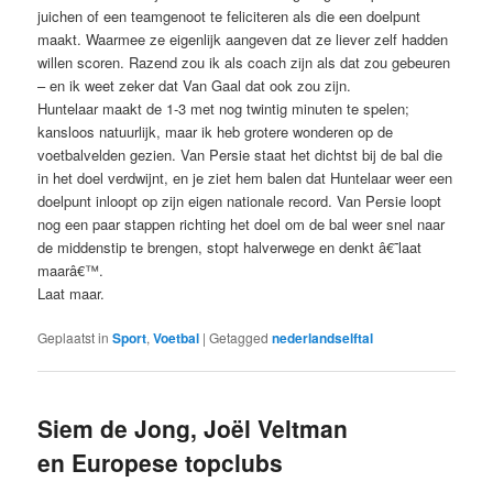
juichen of een teamgenoot te feliciteren als die een doelpunt
maakt. Waarmee ze eigenlijk aangeven dat ze liever zelf hadden
willen scoren. Razend zou ik als coach zijn als dat zou gebeuren
– en ik weet zeker dat Van Gaal dat ook zou zijn.
Huntelaar maakt de 1-3 met nog twintig minuten te spelen;
kansloos natuurlijk, maar ik heb grotere wonderen op de
voetbalvelden gezien. Van Persie staat het dichtst bij de bal die
in het doel verdwijnt, en je ziet hem balen dat Huntelaar weer een
doelpunt inloopt op zijn eigen nationale record. Van Persie loopt
nog een paar stappen richting het doel om de bal weer snel naar
de middenstip te brengen, stopt halverwege en denkt â€˜laat
maarâ€™.
Laat maar.
Geplaatst in
Sport
,
Voetbal
|
Getagged
nederlandselftal
Siem de Jong, Joël Veltman
en Europese topclubs