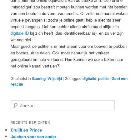
dat is niet het online equivalent van de sterke arm. Een online
‘misdadiger’ zou bestraft moeten kunnen worden met het betalen
van een boete in de vorm van credits. Of zelfs een aantal weken
virtuele gevangenis: zodra je online gaat, heb je slechts zeer
beperkt toegang. Dat kan echter alleen als iemand altijd zijn
digitale ID
bij zich heeft (dus identificeerbaar is), en zo ver zijn
we nog niet.
Maar goed, de politie is er niet alleen voor om boeven te pakken
en boetes uit te delen. Ook moet natuurlijk het verkeer
gereguleerd en hulp verleend. Hoe kunnen we deze taken naar
het online kanaal vertalen?
Geplaatst in
Gaming
,
Vrije tijd
|
Getagged
digitalid
,
politie
|
Geef een
reactie
Z
o
e
k
RECENTE BERICHTEN
e
Cruijff en Prince
n
Juichen voor een ander