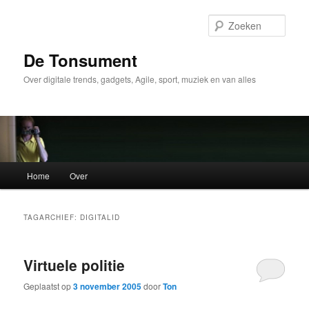
Spring
Spring
naar
naar
Zoek
de
de
primaire
secundaire
De Tonsument
inhoud
inhoud
Over digitale trends, gadgets, Agile, sport, muziek en van alles
Hoofdmenu
Home
Over
TAGARCHIEF:
DIGITALID
Virtuele politie
Geplaatst op
3 november 2005
door
Ton