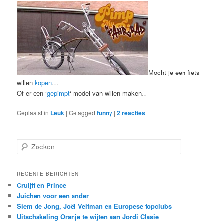
Mocht je een fiets
willen
kopen
…
Of er een ‘
gepimpt
‘ model van willen maken…
Geplaatst in
Leuk
|
Getagged
funny
|
2
reacties
Z
o
e
k
RECENTE BERICHTEN
e
Cruijff en Prince
n
Juichen voor een ander
Siem de Jong, Joël Veltman en Europese topclubs
Uitschakeling Oranje te wijten aan Jordi Clasie