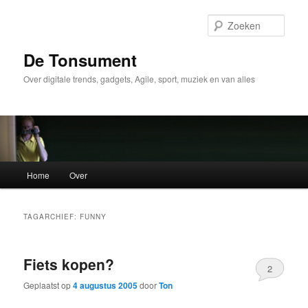
Spring
Spring
naar
naar
Zoek
de
de
primaire
secundaire
De Tonsument
inhoud
inhoud
Over digitale trends, gadgets, Agile, sport, muziek en van alles
Hoofdmenu
Home
Over
TAGARCHIEF:
FUNNY
Fiets kopen?
2
Geplaatst op
4 augustus 2005
door
Ton