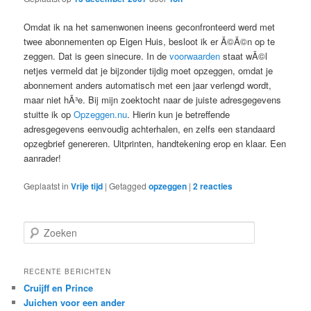
Omdat ik na het samenwonen ineens geconfronteerd werd met
twee abonnementen op Eigen Huis, besloot ik er Ã©Ã©n op te
zeggen. Dat is geen sinecure. In de
voorwaarden
staat wÃ©l
netjes vermeld dat je bijzonder tijdig moet opzeggen, omdat je
abonnement anders automatisch met een jaar verlengd wordt,
maar niet hÃ³e. Bij mijn zoektocht naar de juiste adresgegevens
stuitte ik op
Opzeggen.nu
. Hierin kun je betreffende
adresgegevens eenvoudig achterhalen, en zelfs een standaard
opzegbrief genereren. Uitprinten, handtekening erop en klaar. Een
aanrader!
Geplaatst in
Vrije tijd
|
Getagged
opzeggen
|
2
reacties
Z
o
e
k
RECENTE BERICHTEN
e
Cruijff en Prince
n
Juichen voor een ander