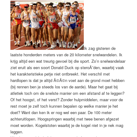
Ik zag gisteren de
laatste honderden meters van de 20 kilometer snelwandelen. Ik
krijg altijd een wat treurig gevoel bij die sport. Zo’n snelwandelaar
ziet eruit als een soort Donald Duck op steroÃ¯den, waarbij vaak
het karakteristieke petje niet ontbreekt. Het verschil met
hardlopen is dat je altijd Ã©Ã©n voet aan de grond moet hebben
(bij rennen ben je steeds los van de aarde). Maar het gaat bij
atletiek toch om de snelste manier om een afstand af te leggen?
Of het hoogst, of het verst? Zonder hulpmiddelen, maar voor de
rest moet je zelf toch kunnen bepalen op welke manier je het
doet? Want dan ken ik er nog wel een paar. De 100 meter
achteruitlopen. Hoogspringen waarbij met twee benen afgezet
moet worden. Kogelstoten waarbij je de kogel niet in je nek mag
leggen.