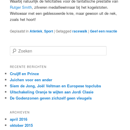
Waarbij natuurlijk de felicitaties voor de fantatische prestatie van
Rutger Smith
, zilveren medaillewinnaar bij het kogelstoten.
Weliswaar met een geblesseerde knie, maar gewoon uit de nek,
zoals het hoort!
Geplaatst in
Atletiek
,
Sport
|
Getagged
racewalk
|
Geef een reactie
Z
o
e
k
RECENTE BERICHTEN
e
Cruijff en Prince
n
Juichen voor een ander
Siem de Jong, Joël Veltman en Europese topclubs
Uitschakeling Oranje te wijten aan Jordi Clasie
De Godenzonen geven zichzelf geen vleugels
ARCHIEVEN
april 2016
oktober 2015