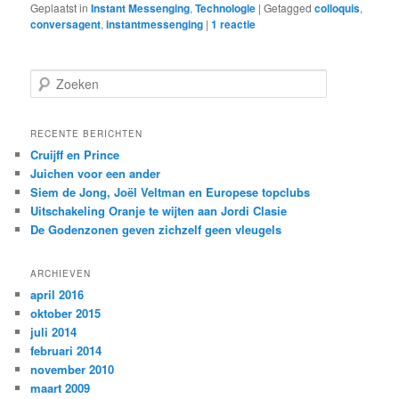
Geplaatst in
Instant Messenging
,
Technologie
|
Getagged
colloquis
,
conversagent
,
instantmessenging
|
1
reactie
Z
o
e
k
RECENTE BERICHTEN
e
Cruijff en Prince
n
Juichen voor een ander
Siem de Jong, Joël Veltman en Europese topclubs
Uitschakeling Oranje te wijten aan Jordi Clasie
De Godenzonen geven zichzelf geen vleugels
ARCHIEVEN
april 2016
oktober 2015
juli 2014
februari 2014
november 2010
maart 2009