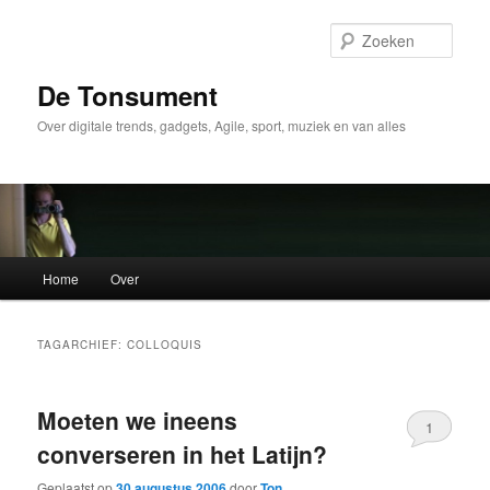
Spring
Spring
naar
naar
Zoek
de
de
primaire
secundaire
De Tonsument
inhoud
inhoud
Over digitale trends, gadgets, Agile, sport, muziek en van alles
Hoofdmenu
Home
Over
TAGARCHIEF:
COLLOQUIS
Moeten we ineens
1
converseren in het Latijn?
Geplaatst op
30 augustus 2006
door
Ton