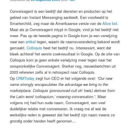
Conversagent is een bedrijf dat diensten en producten op het
gebied van Instant Messenging aanbiedt. Een voorbeeld is
Smarterchild, zeg maar de Amerikaanse versie van de
Alice bot
.
Maar als je Conversagent intypt in Google, vind je het bedrijf niet
meer. Pas op de tweede pagina in Google kom je een verwijzing
naar een
artikel
tegen, waarin de naamsverandering bekend wordt
gemaakt.
Colloquis
heet het bedrijf nu. Interessant, want dat
bleek achteraf het eerste zoekresultaat in Google. Op de site van
Colloquis kom je geen enkele verwijzing meer tegen naar het
oorspronkelijke Conversagent. Sterker nog, nieuwsberichten uit
2003 refereren zelfs al in retrospect naar Colloquis.
Op
CRMToday
zegt hun CEO er het volgende over:
“Our new
name strongly encapsulates the advantage we bring to the
marketplace. Colloquis (pronounced cull oh’ kwis) derives from
the Latin word ‘colloquium,’ meaning conversation.”
. Maar
volgens mij had hun oude naam, Conversagent, een veel
duidelijker relatie met converseren. Ik vraag me af wat de
werkelijke reden is geweest dat het bedrijf zijn naam ineens zo
grondig onder handen heeft genomen…