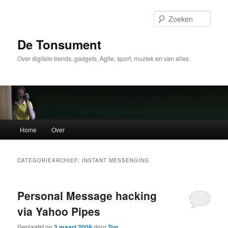
Spring
Spring
naar
naar
Zoek
de
de
primaire
secundaire
De Tonsument
inhoud
inhoud
Over digitale trends, gadgets, Agile, sport, muziek en van alles
Hoofdmenu
Home
Over
CATEGORIEARCHIEF:
INSTANT MESSENGING
Personal Message hacking
via Yahoo Pipes
Geplaatst op
3 maart 2008
door
Ton