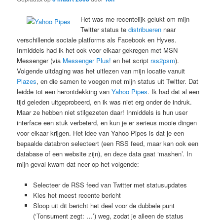
Het was me recentelijk gelukt om mijn
Twitter status te
distribueren
naar
verschillende sociale platforms als Facebook en Hyves.
Inmiddels had ik het ook voor elkaar gekregen met MSN
Messenger (via
Messenger Plus!
en het script
rss2psm
).
Volgende uitdaging was het uitlezen van mijn locatie vanuit
Plazes
, en die samen te voegen met mijn status uit Twitter. Dat
leidde tot een herontdekking van
Yahoo Pipes
. Ik had dat al een
tijd geleden uitgeprobeerd, en ik was niet erg onder de indruk.
Maar ze hebben niet stilgezeten daar! Inmiddels is hun user
interface een stuk verbeterd, en kun je er serieus mooie dingen
voor elkaar krijgen. Het idee van Yahoo Pipes is dat je een
bepaalde databron selecteert (een RSS feed, maar kan ook een
database of een website zijn), en deze data gaat ‘mashen’. In
mijn geval kwam dat neer op het volgende:
Selecteer de RSS feed van Twitter met statusupdates
Kies het meest recente bericht
Sloop uit dit bericht het deel voor de dubbele punt
(‘Tonsument zegt: …’) weg, zodat je alleen de status