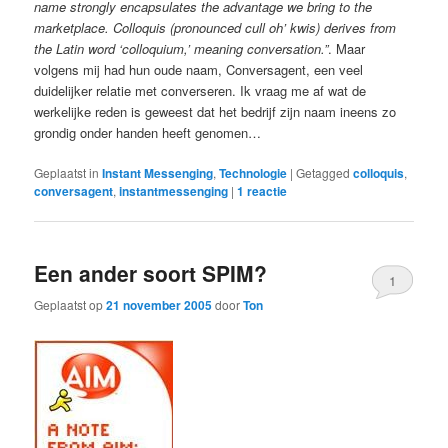
name strongly encapsulates the advantage we bring to the
marketplace. Colloquis (pronounced cull oh’ kwis) derives from
the Latin word ‘colloquium,’ meaning conversation.”
. Maar
volgens mij had hun oude naam, Conversagent, een veel
duidelijker relatie met converseren. Ik vraag me af wat de
werkelijke reden is geweest dat het bedrijf zijn naam ineens zo
grondig onder handen heeft genomen…
Geplaatst in
Instant Messenging
,
Technologie
|
Getagged
colloquis
,
conversagent
,
instantmessenging
|
1
reactie
Een ander soort SPIM?
1
Geplaatst op
21 november 2005
door
Ton