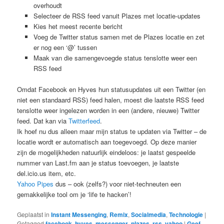
overhoudt
Selecteer de RSS feed vanuit Plazes met locatie-updates
Kies het meest recente bericht
Voeg de Twitter status samen met de Plazes locatie en zet
er nog een ‘@’ tussen
Maak van die samengevoegde status tenslotte weer een
RSS feed
Omdat Facebook en Hyves hun statusupdates uit een Twitter (en
niet een standaard RSS) feed halen, moest die laatste RSS feed
tenslotte weer ingelezen worden in een (andere, nieuwe) Twitter
feed. Dat kan via
Twitterfeed
.
Ik hoef nu dus alleen maar mijn status te updaten via Twitter – de
locatie wordt er automatisch aan toegevoegd. Op deze manier
zijn de mogelijkheden natuurlijk eindeloos: je laatst gespeelde
nummer van Last.fm aan je status toevoegen, je laatste
del.icio.us item, etc.
Yahoo Pipes
dus – ook (zelfs?) voor niet-techneuten een
gemakkelijke tool om je ‘life te hacken’!
Geplaatst in
Instant Messenging
,
Remix
,
Socialmedia
,
Technologie
|
Getagged
facebook
,
hyves
,
messenger
,
plazes
,
rss
,
yahoo
|
Geef