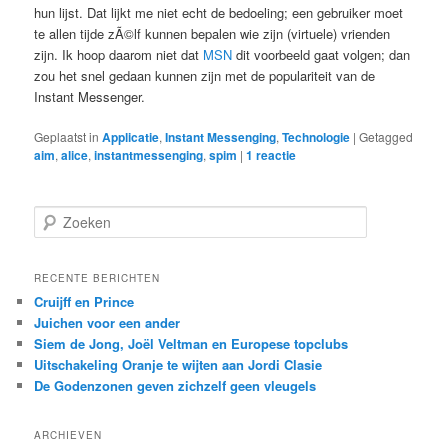
hun lijst. Dat lijkt me niet echt de bedoeling; een gebruiker moet
te allen tijde zÃ©lf kunnen bepalen wie zijn (virtuele) vrienden
zijn. Ik hoop daarom niet dat
MSN
dit voorbeeld gaat volgen; dan
zou het snel gedaan kunnen zijn met de populariteit van de
Instant Messenger.
Geplaatst in
Applicatie
,
Instant Messenging
,
Technologie
|
Getagged
aim
,
alice
,
instantmessenging
,
spim
|
1
reactie
Z
o
e
k
RECENTE BERICHTEN
e
Cruijff en Prince
n
Juichen voor een ander
Siem de Jong, Joël Veltman en Europese topclubs
Uitschakeling Oranje te wijten aan Jordi Clasie
De Godenzonen geven zichzelf geen vleugels
ARCHIEVEN