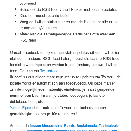
overhoudt
Selecteer de RSS feed vanuit Plazes met locatie-updates
Kies het meest recente bericht
Voeg de Twitter status samen met de Plazes locatie en zet
er nog een ‘@’ tussen
Maak van die samengevoegde status tenslotte weer een
RSS feed
Omdat Facebook en Hyves hun statusupdates uit een Twitter (en
niet een standaard RSS) feed halen, moest die laatste RSS feed
tenslotte weer ingelezen worden in een (andere, nieuwe) Twitter
feed. Dat kan via
Twitterfeed
.
Ik hoef nu dus alleen maar mijn status te updaten via Twitter – de
locatie wordt er automatisch aan toegevoegd. Op deze manier
zijn de mogelijkheden natuurlijk eindeloos: je laatst gespeelde
nummer van Last.fm aan je status toevoegen, je laatste
del.icio.us item, etc.
Yahoo Pipes
dus – ook (zelfs?) voor niet-techneuten een
gemakkelijke tool om je ‘life te hacken’!
Geplaatst in
Instant Messenging
,
Remix
,
Socialmedia
,
Technologie
|
Getagged
facebook
,
hyves
,
messenger
,
plazes
,
rss
,
yahoo
|
Geef