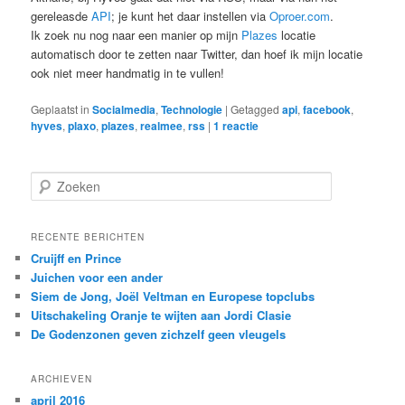
gereleasde
API
; je kunt het daar instellen via
Oproer.com
.
Ik zoek nu nog naar een manier op mijn
Plazes
locatie
automatisch door te zetten naar Twitter, dan hoef ik mijn locatie
ook niet meer handmatig in te vullen!
Geplaatst in
Socialmedia
,
Technologie
|
Getagged
api
,
facebook
,
hyves
,
plaxo
,
plazes
,
realmee
,
rss
|
1
reactie
Z
o
e
k
RECENTE BERICHTEN
e
Cruijff en Prince
n
Juichen voor een ander
Siem de Jong, Joël Veltman en Europese topclubs
Uitschakeling Oranje te wijten aan Jordi Clasie
De Godenzonen geven zichzelf geen vleugels
ARCHIEVEN
april 2016