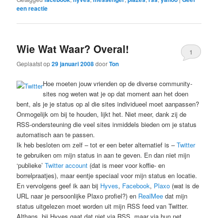
een reactie
Wie Wat Waar? Overal!
1
Geplaatst op
29 januari 2008
door
Ton
Hoe moeten jouw vrienden op de diverse community-
sites nog weten wat je op dat moment aan het doen
bent, als je je status op al die sites individueel moet aanpassen?
Onmogelijk om bij te houden, lijkt het. Niet meer, dank zij de
RSS-ondersteuning die veel sites inmiddels bieden om je status
automatisch aan te passen.
Ik heb besloten om zelf – tot er een beter alternatief is –
Twitter
te gebruiken om mijn status in aan te geven. En dan niet mijn
‘publieke’
Twitter account
(dat is meer voor koffie- en
borrelpraatjes), maar eentje speciaal voor mijn status en locatie.
En vervolgens geef ik aan bij
Hyves
,
Facebook
,
Plaxo
(wat is de
URL naar je persoonlijke Plaxo profiel?) en
RealMee
dat mijn
status uitgelezen moet worden uit mijn RSS feed van Twitter.
Althans, bij Hyves gaat dat niet via RSS, maar via hun net