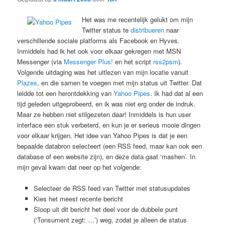
Het was me recentelijk gelukt om mijn
Twitter status te
distribueren
naar
verschillende sociale platforms als Facebook en Hyves.
Inmiddels had ik het ook voor elkaar gekregen met MSN
Messenger (via
Messenger Plus!
en het script
rss2psm
).
Volgende uitdaging was het uitlezen van mijn locatie vanuit
Plazes
, en die samen te voegen met mijn status uit Twitter. Dat
leidde tot een herontdekking van
Yahoo Pipes
. Ik had dat al een
tijd geleden uitgeprobeerd, en ik was niet erg onder de indruk.
Maar ze hebben niet stilgezeten daar! Inmiddels is hun user
interface een stuk verbeterd, en kun je er serieus mooie dingen
voor elkaar krijgen. Het idee van Yahoo Pipes is dat je een
bepaalde databron selecteert (een RSS feed, maar kan ook een
database of een website zijn), en deze data gaat ‘mashen’. In
mijn geval kwam dat neer op het volgende:
Selecteer de RSS feed van Twitter met statusupdates
Kies het meest recente bericht
Sloop uit dit bericht het deel voor de dubbele punt
(‘Tonsument zegt: …’) weg, zodat je alleen de status