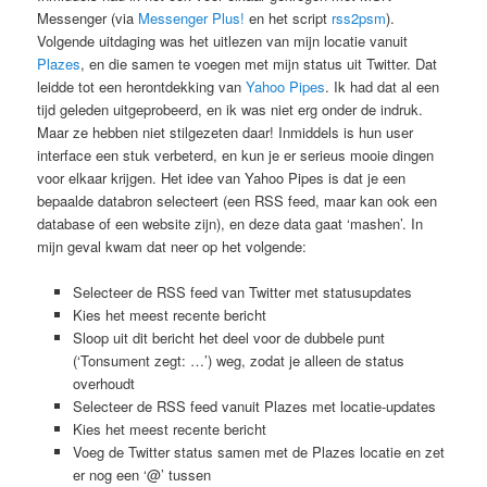
Messenger (via
Messenger Plus!
en het script
rss2psm
).
Volgende uitdaging was het uitlezen van mijn locatie vanuit
Plazes
, en die samen te voegen met mijn status uit Twitter. Dat
leidde tot een herontdekking van
Yahoo Pipes
. Ik had dat al een
tijd geleden uitgeprobeerd, en ik was niet erg onder de indruk.
Maar ze hebben niet stilgezeten daar! Inmiddels is hun user
interface een stuk verbeterd, en kun je er serieus mooie dingen
voor elkaar krijgen. Het idee van Yahoo Pipes is dat je een
bepaalde databron selecteert (een RSS feed, maar kan ook een
database of een website zijn), en deze data gaat ‘mashen’. In
mijn geval kwam dat neer op het volgende:
Selecteer de RSS feed van Twitter met statusupdates
Kies het meest recente bericht
Sloop uit dit bericht het deel voor de dubbele punt
(‘Tonsument zegt: …’) weg, zodat je alleen de status
overhoudt
Selecteer de RSS feed vanuit Plazes met locatie-updates
Kies het meest recente bericht
Voeg de Twitter status samen met de Plazes locatie en zet
er nog een ‘@’ tussen