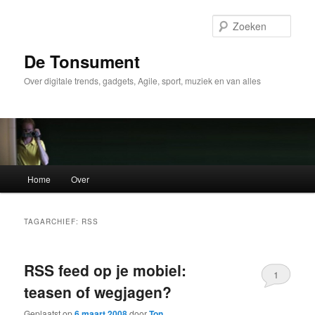
Spring
Spring
naar
naar
Zoek
de
de
primaire
secundaire
De Tonsument
inhoud
inhoud
Over digitale trends, gadgets, Agile, sport, muziek en van alles
Hoofdmenu
Home
Over
TAGARCHIEF:
RSS
RSS feed op je mobiel:
1
teasen of wegjagen?
Geplaatst op
6 maart 2008
door
Ton