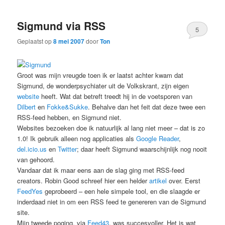
Sigmund via RSS
5
Geplaatst op
8 mei 2007
door
Ton
Groot was mijn vreugde toen ik er laatst achter kwam dat
Sigmund, de wonderpsychiater uit de Volkskrant, zijn eigen
website
heeft. Wat dat betreft treedt hij in de voetsporen van
Dilbert
en
Fokke&Sukke
. Behalve dan het feit dat deze twee een
RSS-feed hebben, en Sigmund niet.
Websites bezoeken doe ik natuurlijk al lang niet meer – dat is zo
1.0! Ik gebruik alleen nog applicaties als
Google Reader
,
del.icio.us
en
Twitter
; daar heeft Sigmund waarschijnlijk nog nooit
van gehoord.
Vandaar dat ik maar eens aan de slag ging met RSS-feed
creators. Robin Good schreef hier een helder
artikel
over. Eerst
FeedYes
geprobeerd – een hele simpele tool, en die slaagde er
inderdaad niet in om een RSS feed te genereren van de Sigmund
site.
Mijn tweede poging, via
Feed43
, was succesvoller. Het is wat