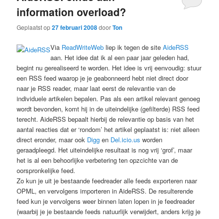
information overload?
Geplaatst op
27 februari 2008
door
Ton
Via
ReadWriteWeb
liep ik tegen de site
AideRSS
aan. Het idee dat ik al een paar jaar geleden had,
begint nu gerealiseerd te worden. Het idee is vrij eenvoudig: stuur
een RSS feed waarop je je geabonneerd hebt niet direct door
naar je RSS reader, maar laat eerst de relevantie van de
individuele artikelen bepalen. Pas als een artikel relevant genoeg
wordt bevonden, komt hij in de uiteindelijke (gefilterde) RSS feed
terecht. AideRSS bepaalt hierbij de relevantie op basis van het
aantal reacties dat er ‘rondom’ het artikel geplaatst is: niet alleen
direct eronder, maar ook
Digg
en
Del.icio.us
worden
geraadpleegd. Het uiteindelijke resultaat is nog vrij ‘grof’, maar
het is al een behoorlijke verbetering ten opzcichte van de
oorspronkelijke feed.
Zo kun je uit je bestaande feedreader alle feeds exporteren naar
OPML, en vervolgens importeren in AideRSS. De resulterende
feed kun je vervolgens weer binnen laten lopen in je feedreader
(waarbij je je bestaande feeds natuurlijk verwijdert, anders krijg je