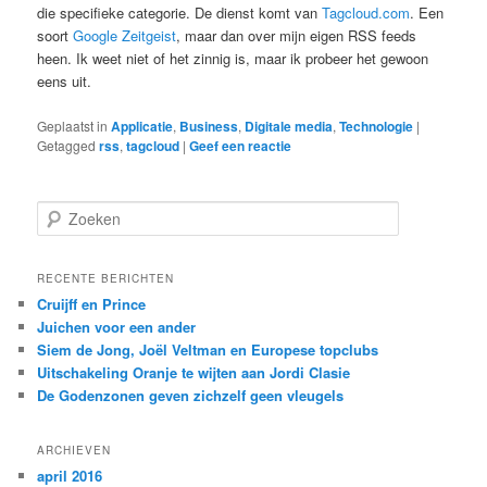
die specifieke categorie. De dienst komt van
Tagcloud.com
. Een
soort
Google Zeitgeist
, maar dan over mijn eigen RSS feeds
heen. Ik weet niet of het zinnig is, maar ik probeer het gewoon
eens uit.
Geplaatst in
Applicatie
,
Business
,
Digitale media
,
Technologie
|
Getagged
rss
,
tagcloud
|
Geef een reactie
Z
o
e
k
RECENTE BERICHTEN
e
Cruijff en Prince
n
Juichen voor een ander
Siem de Jong, Joël Veltman en Europese topclubs
Uitschakeling Oranje te wijten aan Jordi Clasie
De Godenzonen geven zichzelf geen vleugels
ARCHIEVEN
april 2016