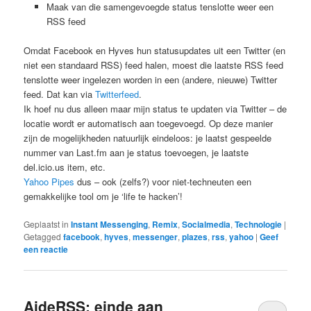
Maak van die samengevoegde status tenslotte weer een
RSS feed
Omdat Facebook en Hyves hun statusupdates uit een Twitter (en
niet een standaard RSS) feed halen, moest die laatste RSS feed
tenslotte weer ingelezen worden in een (andere, nieuwe) Twitter
feed. Dat kan via
Twitterfeed
.
Ik hoef nu dus alleen maar mijn status te updaten via Twitter – de
locatie wordt er automatisch aan toegevoegd. Op deze manier
zijn de mogelijkheden natuurlijk eindeloos: je laatst gespeelde
nummer van Last.fm aan je status toevoegen, je laatste
del.icio.us item, etc.
Yahoo Pipes
dus – ook (zelfs?) voor niet-techneuten een
gemakkelijke tool om je ‘life te hacken’!
Geplaatst in
Instant Messenging
,
Remix
,
Socialmedia
,
Technologie
|
Getagged
facebook
,
hyves
,
messenger
,
plazes
,
rss
,
yahoo
|
Geef
een reactie
AideRSS: einde aan