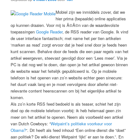
Mobiel zijn we inmiddels zover, dat we
hier prima (bepaalde) online applicaties
op kunnen draaien. Voor mij is Ã©Ã©n van de waardevolste
toepassingen
Google Reader
, de RSS reader van Google. Ik vind
de user interface fantastisch; met name het per tien artikelen
‘marken as read’ zorgt ervoor dat je heel snel door je feeds heen
kunt scannen. Behalve door de feeds die een paar regels van het
artikel weergeven, steevast gevolgd door een ‘Lees meer’. Via je
PC is dat nog wel te doen, dan open je het artikel gewoon binnen
de website waar het feitelijk gepubliceerd is. Op je mobiele
telefoon is het openen van zo’n website echter geen sinecure:
het duurt vaak lang en je moet vervolgens door allerlei niet-
relevante content heenscannen om bij het eigenlijke artikel te
komen.
Als zo’n korte RSS feed bedoeld is als teaser, schiet het zijn
doel op de mobiele telefoon voorbij: ik heb helemaal geen zin
meer om het artikel te openen. Neem als voorbeeld een artikel
van Dutch Cowboys: “
Wetpaint’s politieke voorkeur voor
Obama?
“. Dit heeft als feed inhoud “Een online dienst die “doet”
aan politiek? De wiki-dienst Wetpaint ‘lijkt’ er aan te doen.”. En