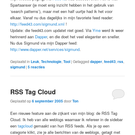
Spartaanser (je moet enig inzicht hebben in het gebruik van
‘search patterns’), maar met een half uurtje had ik het voor
elkaar. Vanaf nu dus dagelijks in mijn favoriete feed reader:
http://feed43.com/sigmund.xml
!
Update: die feed43.com updatet niet goed. Via
Yme
werd ik weer
herinnerd aan
Dapper
, en die doet het veel eleganter en sneller.
Nu dus Sigmund via mijn Dapper feed:
http://www.dapper.net/services/sigmund
.
Geplaatst in
Leuk
,
Technologie
,
Tool
|
Getagged
dapper
,
feed43
,
rss
,
sigmund
|
5
reacties
RSS Tag Cloud
Geplaatst op
6 september 2005
door
Ton
Een nieuwe feature aan de zijkant van mijn blog: de RSS Tag
Cloud. Ik heb van alle weblogs waarnaar ik refereer in de sidebar
een
tagcloud
gemaakt van hun RSS feeds. Als je op een
categorie klikt, zie je alle berichten van de weblogs, getagt met