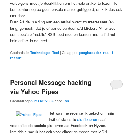
vervolgens moet je doorklikken om het hele artikel te lezen. Ik
ben echter nog op geen enkele manier getriggerd, en klik dus ook
niet door.
Dus: Ã³f de inleiding van een artikel wordt zo interessant (en
lang) gemaakt dat je er per se op door wÃ­l klikken, Ã³f er zou
een speciale ‘mobile’ RSS feed moeten komen, met altijd het
hele artikel in de feed.
Geplaatst in
Technologie
,
Tool
|
Getagged
googlereader
,
rss
|
1
reactie
Personal Message hacking
via Yahoo Pipes
Geplaatst op
3 maart 2008
door
Ton
Het was me recentelijk gelukt om mijn
Twitter status te
distribueren
naar
verschillende sociale platforms als Facebook en Hyves.
Inmiddels had ik het ook voor elkaar gekregen met MSN