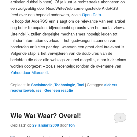
artikelen dubbel binnen). Of je kunt je rechtstreeks abonneren op
een zorgvuldig door ReadWriteWeb samengestelde AideRSS
feed over een bepaald onderwerp, zoals
Open Data
.
Ik hoop dat AideRSS erin slaagt om de relevantie van een artikel
nog beter te bepalen, bijvoorbeeld op basis van het aantal views.
Uiteindelijk zullen dergelijke mechanismes hopelijk leiden tot
minder information overload – het ‘gedwongen’ scannen van
honderden artikelen per dag, waarvan een groot deel irrelevant is.
Volgende stap is het verwijderen van de doublures van de
berichten die door alle weblogs zo snel mogelijk, maar klakkeloos
worden doorgezet – zoals recentelijk rondom de overname van
Yahoo door Microsoft
.
Geplaatst in
Socialmedia
,
Technologie
,
Tool
|
Getagged
aiderss
,
readwriteweb
,
rss
|
Geef een reactie
Wie Wat Waar? Overal!
1
Geplaatst op
29 januari 2008
door
Ton