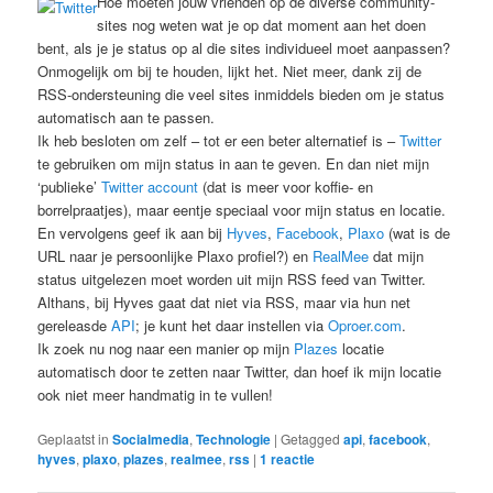
Hoe moeten jouw vrienden op de diverse community-
sites nog weten wat je op dat moment aan het doen
bent, als je je status op al die sites individueel moet aanpassen?
Onmogelijk om bij te houden, lijkt het. Niet meer, dank zij de
RSS-ondersteuning die veel sites inmiddels bieden om je status
automatisch aan te passen.
Ik heb besloten om zelf – tot er een beter alternatief is –
Twitter
te gebruiken om mijn status in aan te geven. En dan niet mijn
‘publieke’
Twitter account
(dat is meer voor koffie- en
borrelpraatjes), maar eentje speciaal voor mijn status en locatie.
En vervolgens geef ik aan bij
Hyves
,
Facebook
,
Plaxo
(wat is de
URL naar je persoonlijke Plaxo profiel?) en
RealMee
dat mijn
status uitgelezen moet worden uit mijn RSS feed van Twitter.
Althans, bij Hyves gaat dat niet via RSS, maar via hun net
gereleasde
API
; je kunt het daar instellen via
Oproer.com
.
Ik zoek nu nog naar een manier op mijn
Plazes
locatie
automatisch door te zetten naar Twitter, dan hoef ik mijn locatie
ook niet meer handmatig in te vullen!
Geplaatst in
Socialmedia
,
Technologie
|
Getagged
api
,
facebook
,
hyves
,
plaxo
,
plazes
,
realmee
,
rss
|
1
reactie