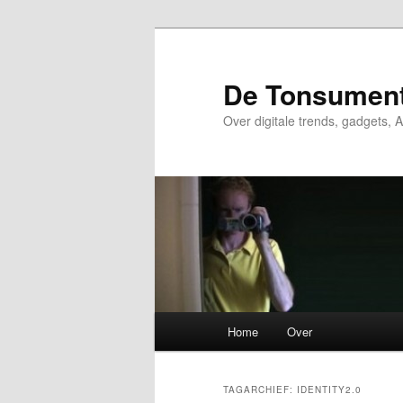
Spring
Spring
naar
naar
de
de
De Tonsumen
primaire
secundaire
Over digitale trends, gadgets, A
inhoud
inhoud
Hoofdmenu
Home
Over
TAGARCHIEF:
IDENTITY2.0