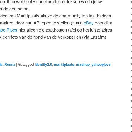
ordt nu wel heel visueel om te ontdekken wie in jouw
ende contacten.
den van Marktplaats als ze de community in staat hadden
maken, door hun API open te stellen (zusje
eBay
doet dit al
oo Pipes
niet alleen die teakhouten tafel op het juiste adres
ok een foto van de hond van de verkoper en (via Last.fm)
ia
,
Remix
|
Getagged
identity2.0
,
marktplaats
,
mashup
,
yahoopipes
|