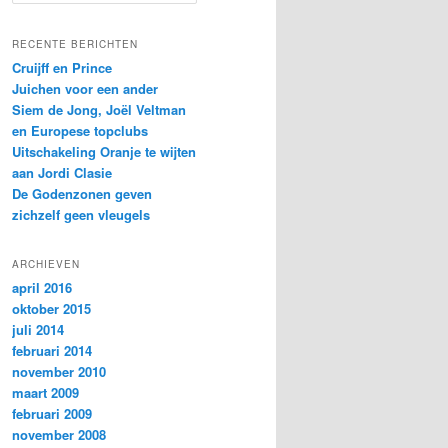
o
e
k
RECENTE BERICHTEN
e
Cruijff en Prince
n
Juichen voor een ander
Siem de Jong, Joël Veltman
en Europese topclubs
Uitschakeling Oranje te wijten
aan Jordi Clasie
De Godenzonen geven
zichzelf geen vleugels
ARCHIEVEN
april 2016
oktober 2015
juli 2014
februari 2014
november 2010
maart 2009
februari 2009
november 2008