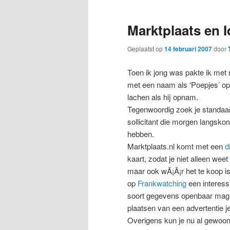
Marktplaats en I
Geplaatst op
14 februari 2007
door
Toen ik jong was pakte ik met
met een naam als ‘Poepjes’ o
lachen als hij opnam.
Tegenwoordig zoek je standaar
sollicitant die morgen langskom
hebben.
Marktplaats.nl komt met een
d
kaart, zodat je niet alleen we
maar ook wÃ¡Ã¡r het te koop i
op
Frankwatching
een interess
soort gegevens openbaar mag ma
plaatsen van een advertentie 
Overigens kun je nu al gewoo