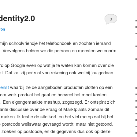
dentity2.0
3
Ton
 mijn schoolvriendje het telefoonboek en zochten iemand
p. Vervolgens belden we die persoon en moesten we enorm
d op Google even op wat je te weten kan komen over die
t. Dat zal zij per slot van rekening ook wel bij jou gedaan
ienst
waarbij ze de aangeboden producten plotten op een
et om welk product het gaat en hoeveel het moet kosten,
s. Een eigengemaakte mashup, zogezegd. Er ontspint zich
ante discussie over de vraag of Marktplaats zomaar dit
ken. Ik testte de site kort, en het viel me op dat bij het
je postcode weliswaar gevraagd wordt, maar niet getoond.
n zoeken op postcode, en de gegevens dus ook op deze