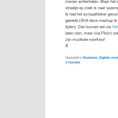
manier achterhalen. Maar het w
straatje op zoek is naar spann
Ik had het sympathieker gevon
gesteld zÃ©lf deze mashup te 
tijden). Dan kunnen we via
Yah
laten zien, maar (via Flickr) o
zijn muzikale voorkeur!
Â
Geplaatst in
Business
,
Digitale med
3
reacties