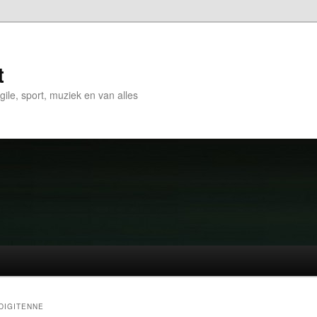
t
gile, sport, muziek en van alles
DIGITENNE