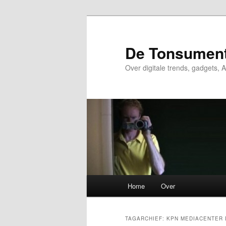
Spring
Spring
naar
naar
de
de
De Tonsumen
primaire
secundaire
Over digitale trends, gadgets, A
inhoud
inhoud
Hoofdmenu
Home
Over
TAGARCHIEF:
KPN MEDIACENTER 