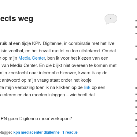
pects weg
1
ruik al een tijdje KPN Digitenne, in combinatie met het live
isie voetbal, en het bevalt me tot nu toe uitstekend. Omdat
n op mijn
Media Center
, ben ik voor het kiezen van een
 van Media Center. En die blijkt niet overeen te komen met
mijn zoektocht naar informatie hierover, kwam ik op de
antwoord op mijn vraag staat onder het kopje
te mijn verbazing toen ik na klikken op de
link
op een
Ã«nteren en dan moeten inloggen – wie heeft dat
il KPN geen Digitenne meer verkopen?
etagged
kpn mediacenter digitenne
|
1
reactie