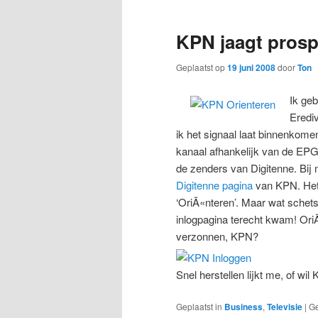
KPN jaagt pros
Geplaatst op
19 juni 2008
door
Ton
Ik geb
Erediv
ik het signaal laat binnenkome
kanaal afhankelijk van de EPG
de zenders van Digitenne. Bij 
Digitenne pagina
van KPN. Het 
‘OriÃ«nteren’. Maar wat schets
inlogpagina terecht kwam! Ori
verzonnen, KPN?
Snel herstellen lijkt me, of w
Geplaatst in
Business
,
Televisie
|
G