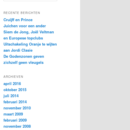
o
e
k
RECENTE BERICHTEN
e
Cruijff en Prince
n
Juichen voor een ander
Siem de Jong, Joël Veltman
en Europese topclubs
Uitschakeling Oranje te wijten
aan Jordi Clasie
De Godenzonen geven
zichzelf geen vleugels
ARCHIEVEN
april 2016
oktober 2015
juli 2014
februari 2014
november 2010
maart 2009
februari 2009
november 2008