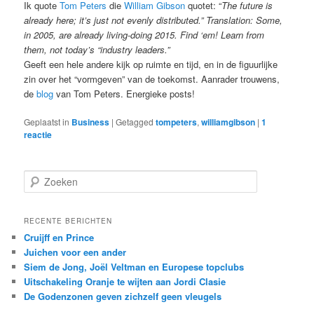
Ik quote
Tom Peters
die
William Gibson
quotet: “
The future is
already here; it’s just not evenly distributed.” Translation: Some,
in 2005, are already living-doing 2015. Find ‘em! Learn from
them, not today’s “industry leaders.”
Geeft een hele andere kijk op ruimte en tijd, en in de figuurlijke
zin over het “vormgeven” van de toekomst. Aanrader trouwens,
de
blog
van Tom Peters. Energieke posts!
Geplaatst in
Business
|
Getagged
tompeters
,
williamgibson
|
1
reactie
Z
o
e
k
RECENTE BERICHTEN
e
Cruijff en Prince
n
Juichen voor een ander
Siem de Jong, Joël Veltman en Europese topclubs
Uitschakeling Oranje te wijten aan Jordi Clasie
De Godenzonen geven zichzelf geen vleugels