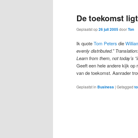
De toekomst ligt
Geplaatst op
26 juli 2005
door
Ton
Ik quote
Tom Peters
die
Willi
evenly distributed.” Translatio
Learn from them, not today’s “i
Geeft een hele andere kijk op r
van de toekomst. Aanrader tr
Geplaatst in
Business
|
Getagged
t