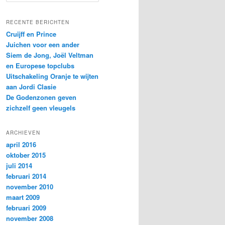
o
e
k
RECENTE BERICHTEN
e
Cruijff en Prince
n
Juichen voor een ander
Siem de Jong, Joël Veltman
en Europese topclubs
Uitschakeling Oranje te wijten
aan Jordi Clasie
De Godenzonen geven
zichzelf geen vleugels
ARCHIEVEN
april 2016
oktober 2015
juli 2014
februari 2014
november 2010
maart 2009
februari 2009
november 2008