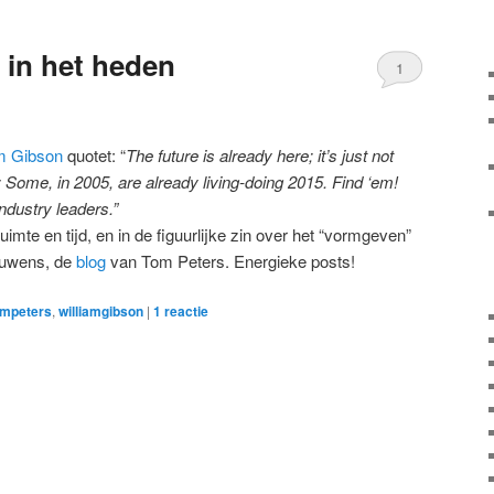
 in het heden
1
am Gibson
quotet: “
The future is already here; it’s just not
n: Some, in 2005, are already living-doing 2015. Find ‘em!
ndustry leaders.”
uimte en tijd, en in de figuurlijke zin over het “vormgeven”
ouwens, de
blog
van Tom Peters. Energieke posts!
ompeters
,
williamgibson
|
1
reactie