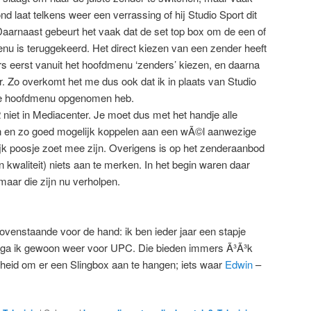
d laat telkens weer een verrassing of hij Studio Sport dit
arnaast gebeurt het vaak dat de set top box om de een of
nu is teruggekeerd. Het direct kiezen van een zender heeft
rs eerst vanuit het hoofdmenu ‘zenders’ kiezen, en daarna
 Zo overkomt het me dus ook dat ik in plaats van Studio
che hoofdmenu opgenomen heb.
 niet in Mediacenter. Je moet dus met het handje alle
 en zo goed mogelijk koppelen aan een wÃ©l aanwezige
jk poosje zoet mee zijn. Overigens is op het zenderaanbod
in kwaliteit) niets aan te merken. In het begin waren daar
aar die zijn nu verholpen.
bovenstaande voor de hand: ik ben ieder jaar een stapje
r ga ik gewoon weer voor UPC. Die bieden immers Ã³Ã³k
kheid om er een Slingbox aan te hangen; iets waar
Edwin
–