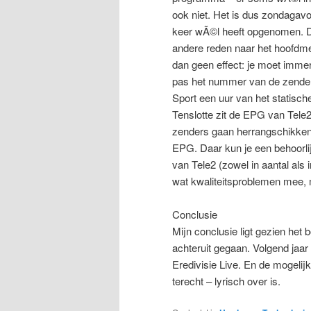
ook niet. Het is dus zondagavon
keer wÃ©l heeft opgenomen. Da
andere reden naar het hoofdme
dan geen effect: je moet imme
pas het nummer van de zender.
Sport een uur van het statis
Tenslotte zit de EPG van Tele2
zenders gaan herrangschikken
EPG. Daar kun je een behoorli
van Tele2 (zowel in aantal als 
wat kwaliteitsproblemen mee, m
Conclusie
Mijn conclusie ligt gezien het 
achteruit gegaan. Volgend jaa
Eredivisie Live. En de mogelij
terecht – lyrisch over is.