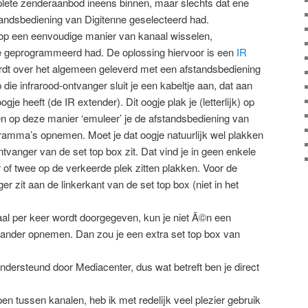
plete zenderaanbod ineens binnen, maar slechts dat ene
fstandsbediening van Digitenne geselecteerd had.
 op een eenvoudige manier van kanaal wisselen,
e geprogrammeerd had. De oplossing hiervoor is een
IR
rdt over het algemeen geleverd met een afstandsbediening
die infrarood-ontvanger sluit je een kabeltje aan, dat aan
gje heeft (de IR extender). Dit oogje plak je (letterlijk) op
en op deze manier ‘emuleer’ je de afstandsbediening van
gramma’s opnemen. Moet je dat oogje natuurlijk wel plakken
tvanger van de set top box zit. Dat vind je in geen enkele
r of twee op de verkeerde plek zitten plakken. Voor de
 zit aan de linkerkant van de set top box (niet in het
l per keer wordt doorgegeven, kun je niet Ã©n een
nder opnemen. Dan zou je een extra set top box van
dersteund door Mediacenter, dus wat betreft ben je direct
 tussen kanalen, heb ik met redelijk veel plezier gebruik