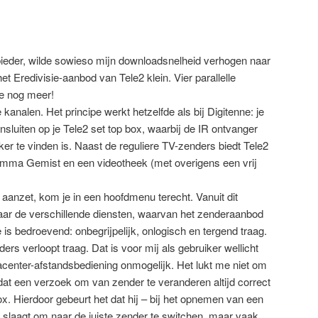
bieder, wilde sowieso mijn downloadsnelheid verhogen naar
t Eredivisie-aanbod van Tele2 klein. Vier parallelle
je nog meer!
 kanalen. Het principe werkt hetzelfde als bij Digitenne: je
sluiten op je Tele2 set top box, waarbij de IR ontvanger
ker te vinden is. Naast de reguliere TV-zenders biedt Tele2
ramma Gemist en een videotheek (met overigens een vrij
 aanzet, kom je in een hoofdmenu terecht. Vanuit dit
ar de verschillende diensten, waarvan het zenderaanbod
 is bedroevend: onbegrijpelijk, onlogisch en tergend traag.
rs verloopt traag. Dat is voor mij als gebruiker wellicht
center-afstandsbediening onmogelijk. Het lukt me niet om
dat een verzoek om van zender te veranderen altijd correct
ox. Hierdoor gebeurt het dat hij – bij het opnemen van een
laagt om naar de juiste zender te switchen, maar vaak