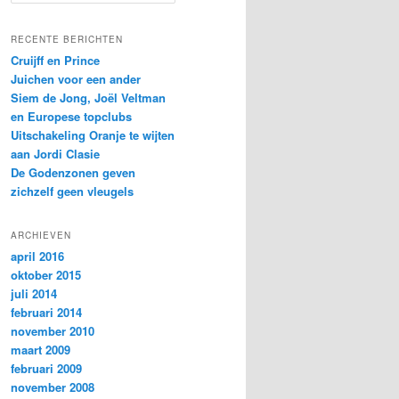
o
e
k
RECENTE BERICHTEN
e
Cruijff en Prince
n
Juichen voor een ander
Siem de Jong, Joël Veltman
en Europese topclubs
Uitschakeling Oranje te wijten
aan Jordi Clasie
De Godenzonen geven
zichzelf geen vleugels
ARCHIEVEN
april 2016
oktober 2015
juli 2014
februari 2014
november 2010
maart 2009
februari 2009
november 2008