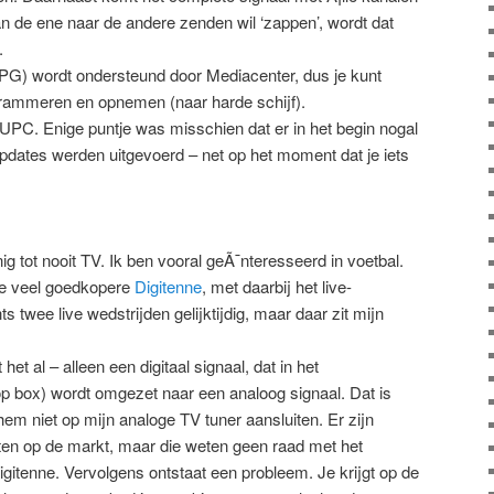
van de ene naar de andere zenden wil ‘zappen’, wordt dat
.
PG) wordt ondersteund door Mediacenter, dus je kunt
grammeren en opnemen (naar harde schijf).
UPC. Enige puntje was misschien dat er in het begin nogal
pdates werden uitgevoerd – net op het moment dat je iets
ig tot nooit TV. Ik ben vooral geÃ¯nteresseerd in voetbal.
de veel goedkopere
Digitenne
, met daarbij het live-
 twee live wedstrijden gelijktijdig, maar daar zit mijn
et al – alleen een digitaal signaal, dat in het
op box) wordt omgezet naar een analoog signaal. Dat is
hem niet op mijn analoge TV tuner aansluiten. Er zijn
rten op de markt, maar die weten geen raad met het
itenne. Vervolgens ontstaat een probleem. Je krijgt op de