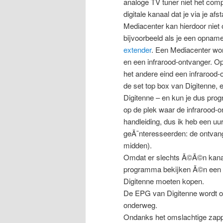
analoge TV tuner niet het com
digitale kanaal dat je via je a
Mediacenter kan hierdoor niet
bijvoorbeeld als je een opnam
extender
. Een Mediacenter wo
en een infrarood-ontvanger. Op 
het andere eind een infrarood-oo
de set top box van Digitenne, 
Digitenne – en kun je dus pro
op de plek waar de infrarood-on
handleiding, dus ik heb een uu
geÃ¯nteresseerden: de ontvanger
midden).
Omdat er slechts Ã©Ã©n kanaa
programma bekijken Ã©n een a
Digitenne moeten kopen.
De EPG van Digitenne wordt on
onderweg.
Ondanks het omslachtige zappen