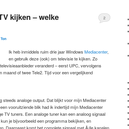
TV kijken – welke
2
r
Ton
Ik heb inmiddels ruim drie jaar Windows
Mediacenter
,
en gebruik deze (ook) om televisie te kijken. Zo
 televisieaanbieder veranderd – eerst UPC, vervolgens
n maand of twee Tele2. Tijd voor een vergelijkend
og steeds analoge output. Dat blijkt voor mijn Mediacenter
 een vooruitziende blik had ik indertijd mijn Mediacenter
e TV tuners. Een analoge tuner kan een analoog signaal
, kun je bijvoorbeeld een programma bekijken, en
en. Daarnaast komt het complete signaal met Ã¡lle kanalen