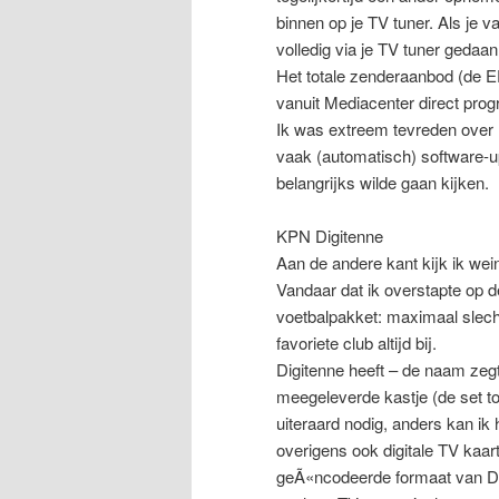
binnen op je TV tuner. Als je 
volledig via je TV tuner gedaan
Het totale zenderaanbod (de E
vanuit Mediacenter direct pro
Ik was extreem tevreden over 
vaak (automatisch) software-u
belangrijks wilde gaan kijken.
KPN Digitenne
Aan de andere kant kijk ik wein
Vandaar dat ik overstapte op 
voetbalpakket: maximaal slechts
favoriete club altijd bij.
Digitenne heeft – de naam zegt h
meegeleverde kastje (de set t
uiteraard nodig, anders kan ik 
overigens ook digitale TV kaa
geÃ«ncodeerde formaat van Dig