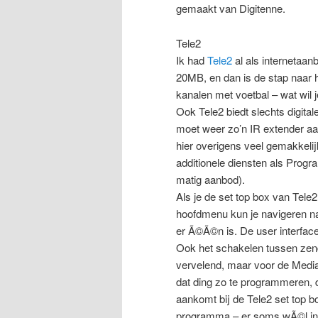
gemaakt van Digitenne.
Tele2
Ik had
Tele2
al als internetaan
20MB, en dan is de stap naar he
kanalen met voetbal – wat wil 
Ook Tele2 biedt slechts digitale
moet weer zo’n IR extender aan
hier overigens veel gemakkelij
additionele diensten als Prog
matig aanbod).
Als je de set top box van Tele2
hoofdmenu kun je navigeren na
er Ã©Ã©n is. De user interface
Ook het schakelen tussen zende
vervelend, maar voor de Media
dat ding zo te programmeren, 
aankomt bij de Tele2 set top b
programma – er soms wÃ©l in s