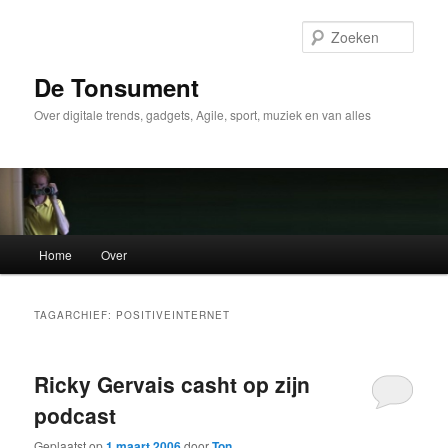
Spring
Spring
naar
naar
Zoek
de
de
primaire
secundaire
De Tonsument
inhoud
inhoud
Over digitale trends, gadgets, Agile, sport, muziek en van alles
Hoofdmenu
Home
Over
TAGARCHIEF:
POSITIVEINTERNET
Ricky Gervais casht op zijn
podcast
Geplaatst op
1 maart 2006
door
Ton