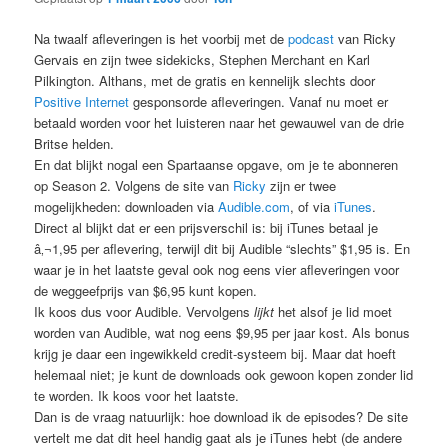
Na twaalf afleveringen is het voorbij met de
podcast
van Ricky
Gervais en zijn twee sidekicks, Stephen Merchant en Karl
Pilkington. Althans, met de gratis en kennelijk slechts door
Positive Internet
gesponsorde afleveringen. Vanaf nu moet er
betaald worden voor het luisteren naar het gewauwel van de drie
Britse helden.
En dat blijkt nogal een Spartaanse opgave, om je te abonneren
op Season 2. Volgens de site van
Ricky
zijn er twee
mogelijkheden: downloaden via
Audible.com
, of via
iTunes
.
Direct al blijkt dat er een prijsverschil is: bij iTunes betaal je
â‚¬1,95 per aflevering, terwijl dit bij Audible “slechts” $1,95 is. En
waar je in het laatste geval ook nog eens vier afleveringen voor
de weggeefprijs van $6,95 kunt kopen.
Ik koos dus voor Audible. Vervolgens
lijkt
het alsof je lid moet
worden van Audible, wat nog eens $9,95 per jaar kost. Als bonus
krijg je daar een ingewikkeld credit-systeem bij. Maar dat hoeft
helemaal niet; je kunt de downloads ook gewoon kopen zonder lid
te worden. Ik koos voor het laatste.
Dan is de vraag natuurlijk: hoe download ik de episodes? De site
vertelt me dat dit heel handig gaat als je iTunes hebt (de andere