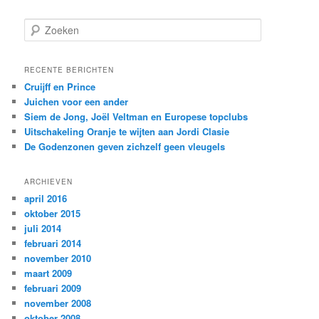
Z
o
e
k
RECENTE BERICHTEN
e
Cruijff en Prince
n
Juichen voor een ander
Siem de Jong, Joël Veltman en Europese topclubs
Uitschakeling Oranje te wijten aan Jordi Clasie
De Godenzonen geven zichzelf geen vleugels
ARCHIEVEN
april 2016
oktober 2015
juli 2014
februari 2014
november 2010
maart 2009
februari 2009
november 2008
oktober 2008