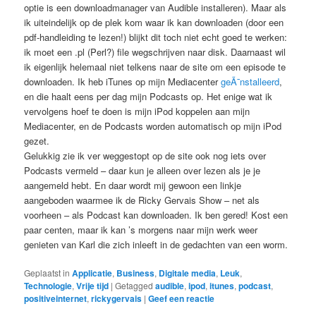
optie is een downloadmanager van Audible installeren). Maar als
ik uiteindelijk op de plek kom waar ik kan downloaden (door een
pdf-handleiding te lezen!) blijkt dit toch niet echt goed te werken:
ik moet een .pl (Perl?) file wegschrijven naar disk. Daarnaast wil
ik eigenlijk helemaal niet telkens naar de site om een episode te
downloaden. Ik heb iTunes op mijn Mediacenter
geÃ¯nstalleerd
,
en die haalt eens per dag mijn Podcasts op. Het enige wat ik
vervolgens hoef te doen is mijn iPod koppelen aan mijn
Mediacenter, en de Podcasts worden automatisch op mijn iPod
gezet.
Gelukkig zie ik ver weggestopt op de site ook nog iets over
Podcasts vermeld – daar kun je alleen over lezen als je je
aangemeld hebt. En daar wordt mij gewoon een linkje
aangeboden waarmee ik de Ricky Gervais Show – net als
voorheen – als Podcast kan downloaden. Ik ben gered! Kost een
paar centen, maar ik kan ’s morgens naar mijn werk weer
genieten van Karl die zich inleeft in de gedachten van een worm.
Geplaatst in
Applicatie
,
Business
,
Digitale media
,
Leuk
,
Technologie
,
Vrije tijd
|
Getagged
audible
,
ipod
,
itunes
,
podcast
,
positiveinternet
,
rickygervais
|
Geef een reactie