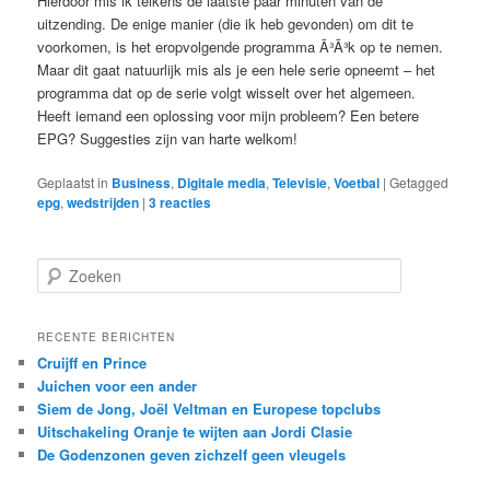
Hierdoor mis ik telkens de laatste paar minuten van de
uitzending. De enige manier (die ik heb gevonden) om dit te
voorkomen, is het eropvolgende programma Ã³Ã³k op te nemen.
Maar dit gaat natuurlijk mis als je een hele serie opneemt – het
programma dat op de serie volgt wisselt over het algemeen.
Heeft iemand een oplossing voor mijn probleem? Een betere
EPG? Suggesties zijn van harte welkom!
Geplaatst in
Business
,
Digitale media
,
Televisie
,
Voetbal
|
Getagged
epg
,
wedstrijden
|
3
reacties
Z
o
e
k
RECENTE BERICHTEN
e
Cruijff en Prince
n
Juichen voor een ander
Siem de Jong, Joël Veltman en Europese topclubs
Uitschakeling Oranje te wijten aan Jordi Clasie
De Godenzonen geven zichzelf geen vleugels