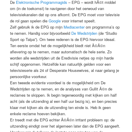
De
Elektronische Programmagids
– EPG – wordt hÃ©t middel
om (in de toekomst) te navigeren door het oerwoud van
televisiekanalen dat op ons afkomt. De EPG moet voor televisie
de rol gaan spelen die
Google
voor internet speelt.
Zelf gebruik ik de EPG op mijn
Mediacenter
om programma’s op
te nemen. Handig voor bijvoorbeeld
De Wedstrijden
(de “Studio
Sport op Talpa”). Om twee redenen is de EPG hiervoor ideaal.
Ten eerste omdat het de mogelijkheid biedt niet Ã©Ã©n
aflevering op te nemen, maar automatisch de hele serie. Zo
worden alle wedstrijden uit de Eredivisie netjes op mijn harde
schijf opgenomen. Hetzelfde kan natuurlijk gelden voor een
televisieserie als 24 of Desperate Housewives, al naar gelang je
persoonlijke voorkeur.
Een tweede evidente voordeel is de mogelijkheid om De
Wedstrijden op te nemen, en de analyses van Gullit Ã©n de
reclames te skippen. Ik begin tegenwoordig met kijken om half
acht (als de uitzending al een half uur bezig is), en ben precies
klaar met kijken als de uitzending ten einde is. Heb ik geen
enkele reclame hoeven bekijken.
Er treedt met die EPG echter Ã©Ã©n irritant probleem op: de
uitzending eindigt over het algemeen later dan de EPG aangeeft.